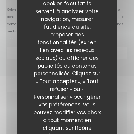
cookies facultatifs
Selon l'article L.223-2 du code de la consommation, il est rappelé que le
servent à analyser votre
consommateur peut user de son droit à s'inscrire sur la liste d'opposition au
navigation, mesurer
démarchage téléphonique Bloctel :
bloctel.gouv.fr
. Pour plus d'informations
l'audience du site,
sur le traitement de vos données, consultez notre
politique de
proposer des
confidentialité
.
fonctionnalités (ex : en
lien avec les réseaux
sociaux) ou afficher des
publicités ou contenus
personnalisés. Cliquez sur
« Tout accepter », « Tout
refuser » ou «
Personnaliser » pour gérer
vos préférences. Vous
INFOS PRATIQUES
pouvez modifier vos choix
à tout moment en
cliquant sur l'icône
CUISINE