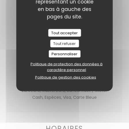
Terroir, Produits frais, Bio, Cuisine maison
représentant un cookie
saine et savoureuse, Italienne
en bas à gauche des
pages du site.
TYPE DE RESTAURANT
Restaurant Italien
Tout accepter
SERVICES
Tout refuser
Privatisation, Accès aux personnes à mobilité
Personnaliser
réduite, Accès Wifi, Terrasse
Politique de protection des données à
MOYENS DE PAIEMENT
caractère personnel
Virement bancaire, Maestro, Apple Pay,
Politique de gestion des cookies
Paiement Sans Contact,
Eurocard/Mastercard, Bancontact / Mister
Cash, Espèces, Visa, Carte Bleue
HORAIRES