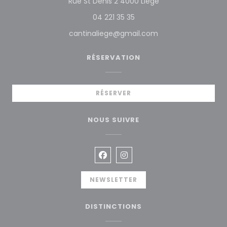
((ouvre une nouvel
Rue St Denis 2 4000 Liège
04 221 35 35
cantinaliege@gmail.com
RÉSERVATION
RÉSERVER
NOUS SUIVRE
Facebook ((ouvre une nouvelle
Instagram ((ouvre une no
NEWSLETTER
DISTINCTIONS