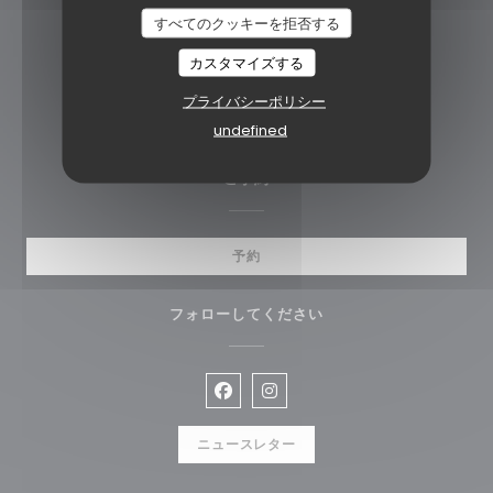
La Cantina Liège
すべてのクッキーを拒否する
((新しいウィンドウ
Rue St Denis 2 4000 Liège
カスタマイズする
04 221 35 35
プライバシーポリシー
cantinaliege@gmail.com
undefined
ご予約
予約
フォローしてください
Facebook ((新しいウィンドウ
Instagram ((新しいウィ
ニュースレター