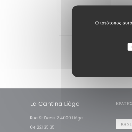
02/
Les
Ο ιστότοπος αυτό
Δ
La Cantina Liège
ΚΡΆΤΗ
((ανοίγει σε νέο παράθυρο)
Rue St Denis 2 4000 Liège
ΚΆΝΤ
04 221 35 35