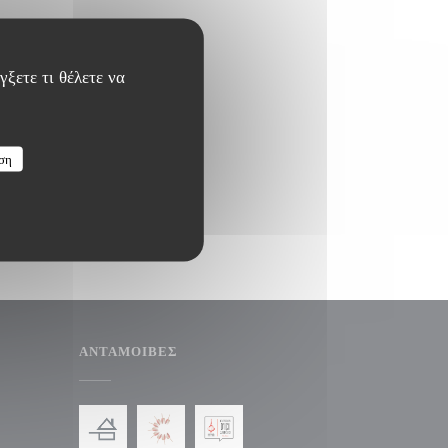
ξετε τι θέλετε να
ση
ΑΝΤΑΜΟΙΒΈΣ
παράθυρο))
σε νέο παράθυρο))