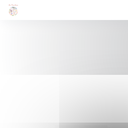
Πίνακας διαχείρισης "Μπισκότων" (Cookies)