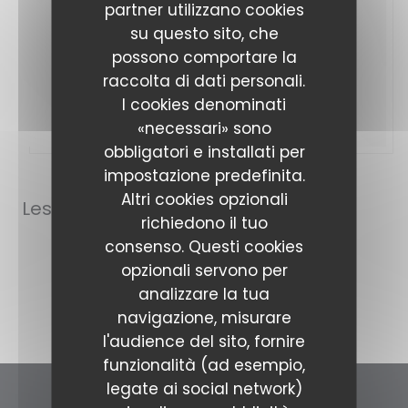
partner utilizzano cookies
su questo sito, che
possono comportare la
raccolta di dati personali.
I cookies denominati
«necessari» sono
obbligatori e installati per
impostazione predefinita.
02/06/2024
Altri cookies opzionali
Les 30 ans de La Cantina
richiedono il tuo
consenso. Questi cookies
opzionali servono per
((APRE UNA NUOVA F
LEGGI L'ARTICOLO
analizzare la tua
navigazione, misurare
l'audience del sito, fornire
funzionalità (ad esempio,
legate ai social network)