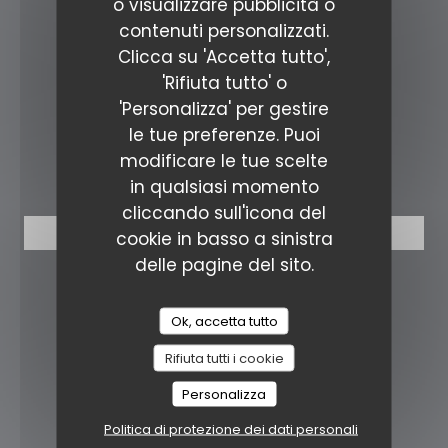
La Cantina Liège
o visualizzare pubblicità o
contenuti personalizzati.
((apre una nuova f
Rue St Denis 2 4000 Liège
Clicca su 'Accetta tutto',
'Rifiuta tutto' o
04 221 35 35
'Personalizza' per gestire
cantinaliege@gmail.com
le tue preferenze. Puoi
modificare le tue scelte
PRENOTAZIONE
in qualsiasi momento
cliccando sull'icona del
PRENOTA
cookie in basso a sinistra
delle pagine del sito.
SEGUICI
Ok, accetta tutto
Rifiuta tutti i cookie
Facebook ((apre una nuova fin
Instagram ((apre una nuo
Personalizza
NEWSLETTER
Politica di protezione dei dati personali