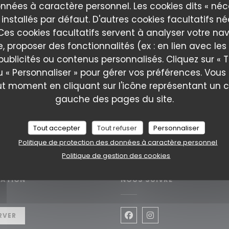
06/2024
nnées à caractère personnel. Les cookies dits « néc
 30 ans de La Cantina
 installés par défaut. D'autres cookies facultatifs n
es cookies facultatifs servent à analyser votre nav
e, proposer des fonctionnalités (ex : en lien avec le
((OUVRE UNE NOUVELLE FENÊTRE))
RE L'ARTICLE
publicités ou contenus personnalisés. Cliquez sur « T
u « Personnaliser » pour gérer vos préférences. Vou
ut moment en cliquant sur l'icône représentant un 
gauche des pages du site.
Tout accepter
Tout refuser
Personnaliser
Politique de protection des données à caractère personnel
Politique de gestion des cookies
VATION
NOUS SUIVRE
nêtre))
RVER
Facebook ((ouvre une no
Instagram ((ouvre 