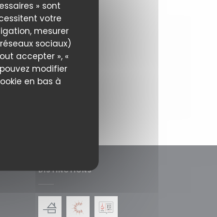
essaires » sont
écessitent votre
igation, mesurer
s réseaux sociaux)
out accepter », «
s pouvez modifier
cookie en bas à
DISTINCTIONS
uvelle fenêtre))
une nouvelle fenêtre))