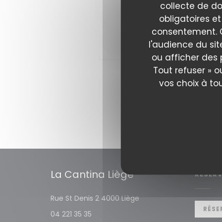
02/
collecte de do
Les
obligatoires et
consentement. C
l'audience du sit
LI
ou afficher des 
Tout refuser » o
vos choix à to
La Cantina Liège
RÉSER
((ouvre une nouvelle fe
Rue St Denis 2 4000 Liège
RÉSE
04 221 35 35