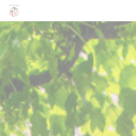
Πίνακας διαχείρισης "Μπισκότων" (Cookies)