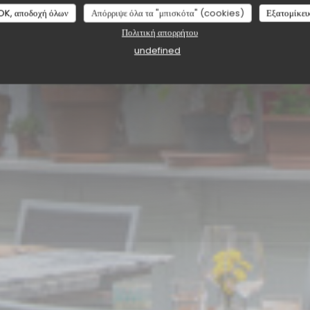
La Cantina Liège
OK, αποδοχή όλων
Απόρριψε όλα τα "μπισκότα" (cookies)
Εξατομίκευ
Πολιτική απορρήτου
undefined
ΚΆΝΤΕ ΚΡΆΤΗΣΗ ΤΡΑΠΕΖΙΟΎ