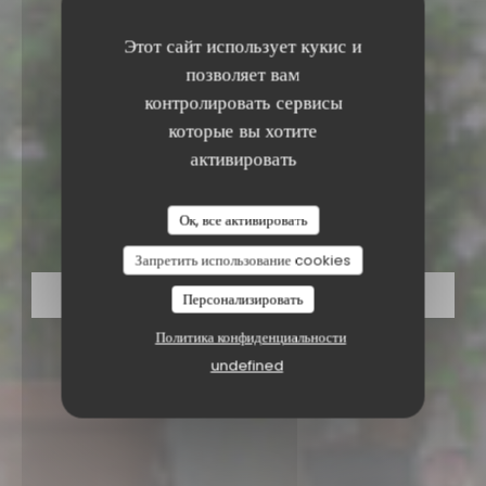
Этот сайт использует кукис и
позволяет вам
контролировать сервисы
которые вы хотите
активировать
ИТАЛЬЯНСКИЙ РЕСТОРАН
•
LIÈGE
La Cantina Liège
Ок, все активировать
Запретить использование cookies
ЗАБРОНИРОВАТЬ СТОЛИК
Персонализировать
Политика конфиденциальности
undefined